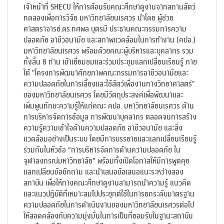
เจ้าหน้าที่ SHECU ให้การต้อนรับคณะศึกษาดูงานจากสถานสัตว์
ทดลองเพื่อการวิจัย มหาวิทยาลัยนเรศวร นำโดย ผู้ช่วย
ศาสตราจารย์.ดร.ทศพล บุตรมี ประธานคณะกรรมการความ
ปลอดภัย อาชีวอนามัย และสภาพแวดล้อมในการทำงาน (คปอ.)
มหาวิทยาลัยนเรศวร พร้อมด้วยคณะผู้บริหารและบุคลากร รวม
ทั้งสิ้น 8 ท่าน เข้าเยี่ยมชมและร่วมประชุมแลกเปลี่ยนเรียนรู้ ภาย
ใต้ "โครงการพัฒนาศักยภาพคณะกรรมการอาชีวอนามัยและ
ความปลอดภัยในการเลี้ยงและใช้สัตว์เพื่องานทางวิทยาศาสตร์"
ของมหาวิทยาลัยนเรศวร โดยมีวัตถุประสงค์เพื่อพัฒนาและ
เพิ่มพูนทักษะความรู้ให้แก่คณะ คปอ. มหาวิทยาลัยนเรศวร ด้าน
การบริหารจัดการข้อมูล การพัฒนาบุคลากร ตลอดจนการสร้าง
ความรู้ความเข้าใจด้านความปลอดภัย อาชีวอนามัย และสิ่ง
แวดล้อมอย่างเป็นระบบ โดยมีการบรรยายและแลกเปลี่ยนเรียนรู้
ร่วมกันในหัวข้อ “การบริหารจัดการด้านความปลอดภัย ใน
จุฬาลงกรณ์มหาวิทยาลัย” พร้อมทั้งเปิดโอกาสให้มีการพูดคุย
แลกเปลี่ยนข้อซักถาม และนำเสนอข้อเสนอแนะระหว่างสอง
สถาบัน เพื่อให้ทางคณะศึกษาดูงานสามารถนำความรู้ แนวคิด
และแนวปฏิบัติที่เหมาะสมไปประยุกต์ใช้ในการยกระดับมาตรฐาน
ความปลอดภัยในการดำเนินงานของมหาวิทยาลัยนเรศวรต่อไป
ให้สอดคล้องกับความมุ่งมั่นในการเป็นที่ยอมรับในฐานะสถาบัน