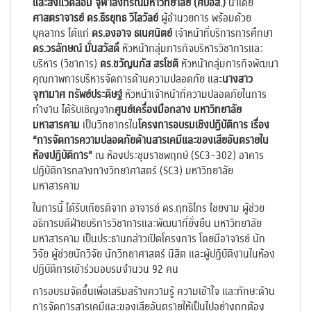
และสิ่งแวดล้อม จุฬาลงกรณ์มหาวิทยาลัย (ศปอส.
)
นำโดย
ศาสตราจารย์ ดร.ธีรยุทธ วิไลวัลย์
ผู้อำนวยการ พร้อมด้วย
บุคลากร ได้แก่
ดร.องอาจ ธเนศนิตย์
เจ้าหน้าที่บริการการศึกษา
ดร.วรลักษณ์ มั่นสวัสดิ์
หัวหน้ากลุ่มภารกิจบริหารวิชาการและ
บริหาร (วิชาการ)
ดร.ขวัญนภัส สรโชติ
หัวหน้ากลุ่มภารกิจพัฒนา
คุณภาพการบริหารจัดการด้านความปลอดภัย และ
นางสาว
จุฑามาศ ทรัพย์ประดิษฐ์
หัวหน้าเจ้าหน้าที่ความปลอดภัยในการ
ทำงาน ได้รับเชิญจาก
ศูนย์เครื่องมือกลาง มหาวิทยาลัย
มหาสารคาม
เป็นวิทยากรใน
โครงการอบรมเชิงปฏิบัติการ เรื่อง
“การจัดการความปลอดภัยด้านสารเคมีและของเสียอันตรายใน
ห้องปฏิบัติการ”
ณ ห้องประชุมราชพฤกษ์ (SC3-302) อาคาร
ปฏิบัติการกลางทางวิทยาศาสตร์ (SC3) มหาวิทยาลัย
มหาสารคาม
ในการนี้ ได้รับเกียรติจาก อาจารย์ ดร.ฤทธิไกร ไชยงาม ผู้ช่วย
อธิการบดีฝ่ายบริการวิชาการและพัฒนาที่ยั่งยืน มหาวิทยาลัย
มหาสารคาม เป็นประธานกล่าวเปิดโครงการ โดยมีอาจารย์ นัก
วิจัย ผู้ช่วยนักวิจัย นักวิทยาศาสตร์ นิสิต และผู้ปฏิบัติงานในห้อง
ปฏิบัติการเข้าร่วมอบรมจำนวน 92 คน
การอบรมจัดขึ้นเพื่อเสริมสร้างความรู้ ความเข้าใจ และทักษะด้าน
การจัดการสารเคมีและของเสียอันตรายให้เป็นไปอย่างถูกต้อง