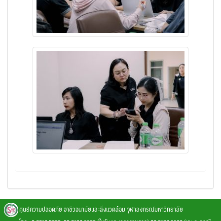
ศูนย์ความปลอดภัย อาชีวอนามัยและสิ่งแวดล้อม จุฬาลงกรณ์มหาวิทยาลัย