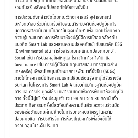
ภาวะที่ดี โดยทุกคนที่เกี่ยวข้องต้องมีมีส่วนร่วมรับผิดชอบและ
ร่วมกันสร้างสังคมที่ปลอดภัยได้อย่างยั่งยืน
การประชุมดังกล่าวจัดโดยคณะวิทยาศาสตร์ จุฬาลงกรณ์
มหาวิทยาลัย ร่วมกับเครือข่ายพัฒนาระบบงานห้องปฏิบัติการ
บุคลากรสายสนับสนุนในสถาบันอุดมศึกษา เพื่อแลกเปลี่ยนองค์
ความรู้และแนวทางการพัฒนาห้องปฏิบัติการให้สอดคล้องกับ
แนวคิด Smart Lab และผสานความปลอดภัยเข้ากับแนวคิด ESG
(Environmental เช่น การใช้สารเคมีทดแทนที่ปลอดภัยกว่า,
Social เช่น การปลอดอุบัติเหตุและโรคจากการทำงาน, และ
Governance เช่น การปฏิบัติตามกฎหมายและมาตรฐานอย่าง
เคร่งครัด) เพื่อสนับสนุนเป้าหมายการพัฒนาที่ยั่งยืน (SDGs)
ภายใต้โครงการนี้มีกิจกรรมแลกเปลี่ยนเรียนรู้จากผู้ได้รับรางวัล
ชนะเลิศ ในโครงการ Smart Lab 4 เกี่ยวกับมาตรฐานห้องปฏิบัติ
การ และการประยุกต์ใช้ระบบสารสนเทศเพื่อการพัฒนาห้องปฏิบัติ
การ ทั้งนี้มีผู้เข้าร่วมประชุมจำนวน 98 คน จาก 30 สถาบันทั่ว
ประเทศ กิจกรรมครั้งนี้สะท้อนถึงความตื่นตัวและความร่วมมือ
ของเครือข่ายอุดมศึกษาไทยในการยกระดับมาตรฐานความ
ปลอดภัยและการบริหารจัดการห้องปฏิบัติการเพื่อยั่งยืนให้
ครอบคลุมในระดับประเทศ