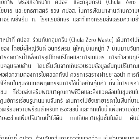
บกายภาพ พร้อมเจ้าหน้าที่ ศปอส. และกลุ่มกรีน (Chula Zer
 นโยบาย และยุทธศาสตร์ ของ ศปอส. ในการพัฒนางานด้านความปล
ฒนาอย่างยั่งยืน ณ โรงแรมอักษร และทำกิจกรรมส่งเสริมความย
้าหน้าที่ ศปอส. ร่วมกับกลุ่มกรีน (Chula Zero Waste) เดินทางไป
ยอง โดยมีผู้ใหญ่วันดี อินทร์พรม ผู้ใหญ่บ้านหมู่ที่ 7 บ้านมาบ
รจัดการน้ำเพื่อการอุปโภคบริโภคและการเกษตร การทำสวนทุเร
บคลุมรอบด้าน โดยเริ่มต้นจากเก็บรวบรวมข้อมูลต้นทุนปริมาณน้ำเ
พอต่อความต้องการใช้ตลอดทั้งปี ด้วยการสร้างฝายชะลอน้ำ การกั
้คนในชุมชนเกิดพฤติกรรมการใช้น้ำอย่างคุ้มค่า ทั้งนี้การบริหา
 ที่ช่วยส่งเสริมพัฒนาคุณภาพชีวิตและสิ่งแวดล้อมในชุมชนไปสู่
จากศูนย์การเรียนรู้บ้านมาบจันทร์ เดินทางไปยังเขายายดาในพื้นที
เตรียมความพร้อมสำหรับการชะลอน้ำและกักเก็บน้ำเพิ่มความชุ่มชื
ะช่วยเพิ่มปริมาณน้ำใต้ดิน กักเก็บความชุ่มชื้นในดิน ผืนป่า
้าหน้าที่ ศปอส. ร่วมกับกลุ่มภารกิจสิ่งแวดล้อม เข้าร่วมอบรมกา