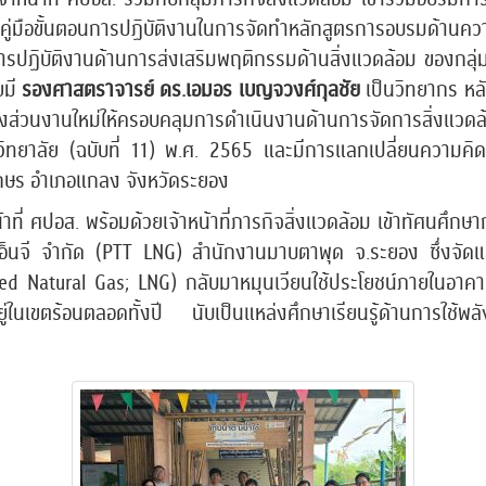
 คู่มือขั้นตอนการปฏิบัติงานในการจัดทำหลักสูตรการอบรมด้านคว
รปฏิบัติงานด้านการส่งเสริมพฤติกรรมด้านสิ่งแวดล้อม ของกลุ่ม
ยมี
รองศาสตราจารย์ ดร.เอมอร เบญจวงศ์กุลชัย
เป็นวิทยากร หลั
่วนงานใหม่ให้ครอบคลุมการดำเนินงานด้านการจัดการสิ่งแวดล้
ยาลัย (ฉบับที่ 11) พ.ศ. 2565 และมีการแลกเปลี่ยนความคิดเห็
กษร อำเภอแกลง จังหวัดระยอง
้าที่ ศปอส. พร้อมด้วยเจ้าหน้าที่ภารกิจสิ่งแวดล้อม เข้าทัศนศ
็นจี จำกัด (PTT LNG) สำนักงานมาบตาพุด จ.ระยอง ซึ่งจัด
d Natural Gas; LNG) กลับมาหมุนเวียนใช้ประโยชน์ภายในอาคารนิ
ยู่ในเขตร้อนตลอดทั้งปี นับเป็นแหล่งศึกษาเรียนรู้ด้านการใช้พ