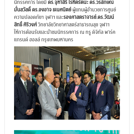
นิทรรศการ โดยมี
ดร.จุฑาสิริ โรหิตรัตนะ ดร.วรลักษณ์
มั่นสวัสดิ์ ดร.องอาจ ธเนศนิตย์
ผู้แทนผู้อำนวยการศูนย์
ความปลอดภัยฯ จุฬาฯ
และ
รองศาสตราจารย์.ดร.วัฒน์
สิทธิ์ ศิริวงศ์
วิทยาลัยวิทยาศาสตร์สาธารณสุข จุฬาฯ
ให้การต้อนรับและนำชมนิทรรศการ ณ ทรู ดิจิทัล พาร์ค
แกรนด์ ฮอลล์ กรุงเทพมหานคร