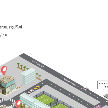
ระบรมราชูปถัมภ์
/ ช.ม.