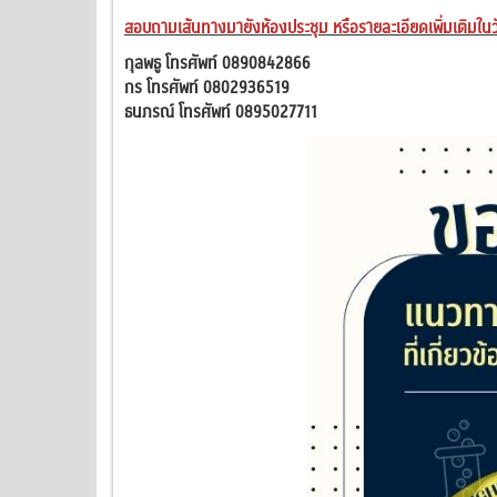
สอบถามเส้นทางมายังห้องประชุม หรือรายละเอียดเพิ่มเติมในวั
กุลพธู โทรศัพท์ 0890842866
กร โทรศัพท์ 0802936519
ธนภรณ์ โทรศัพท์ 0895027711